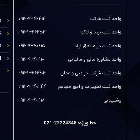
واحد ثبت شرکت
0912-9346414
ث
واحد ثبت برند و لوگو
09129346454
ث
واحد ثبت در مناطق آزاد
0912-9340915
ث
ا
واحد مشاوره مالی و مالیاتی
0912-9340910
واحد ثبت شرکت در دبی و عمان
09129346454
واحد ثبت تغییرات و امور مجامع
0912-9340944
پشتیبانی
0912-9340918
خط ویژه: 22224848-021