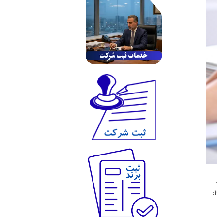
موضوع …… مدت و مركز اصلي شركت ماده 1: نام شركت (سهامي خاص) ماده 2: موضوع فعاليت شركت عبارت است از: ماده 3: