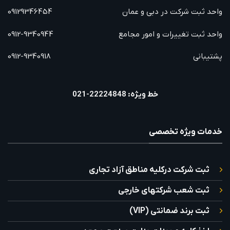
واحد ثبت شرکت در دبی و عمان
09129346454
واحد ثبت تغییرات و امور مجامع
0912-9340944
پشتیبانی
0912-9340918
خط ویژه: 22224848-021
خدمات ویژه تخصصی
ثبت شرکت درکلیه مناطق آزاد تجاری
ثبت شعب شرکتهای خارجی
ثبت برند ضمانتی (VIP)