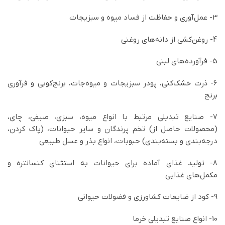
3- عمل‌آوری و حفاظت از فساد ميوه و سبزيجات
4- روغن‌كشی از دانه‌های روغنی
5- فرآورده‌های لبنی
6- ذرت خشك‌كنی، پودر سبزيجات و ميوه‌جات، برنج‌كوبی و فرآوری
برنج
7- صنايع تبديلی مرتبط با انواع ميوه، سبزی، صيفی، چای،
(محصولات حاصل از) تخم پرندگان و ساير حيوانات، (پاك كردن،
درجه‌بندی و بسته‌بندی) حبوبات، انواع بذر و عسل طبيعی
8- توليد غذای آماده برای حيوانات به استثنای كنسانتره و
مكمل‌های غذايی
9- كود از ضايعات كشاورزی و فضولات حيوانی
10- انواع صنايع تبديلی خرما