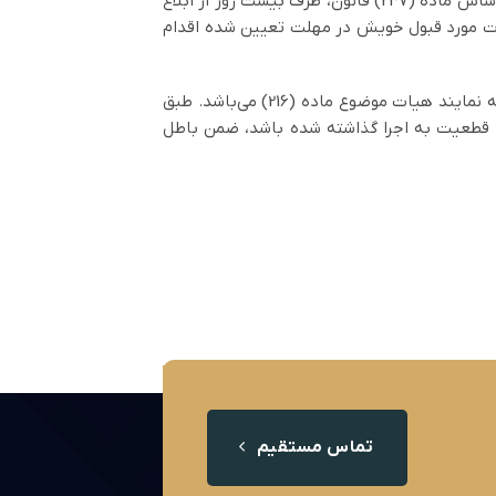
در مواردی که ماموران مالیات یا مودیان نسبت به آراء صادره از سوی هیات حل اختلاف بدوی معترض باشند می‌توانند بر اساس ماده (247) قانون، ظرف بیست روز از ابلاغ
یات مورد قبول خویش در مهلت تعیین شده اقدام
مرجع حل اختلاف مالیاتی دیگری که به موجب قانون مالیات‌ها، مودیان می‌توانند جهت رفع اختلافات خویش به آن مراجعه نمایند هیات موضوع ماده (216) می‌باشد. طبق
ز قطعیت به اجرا گذاشته شده باشد، ضمن باطل
تماس مستقیم