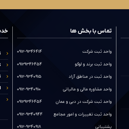
تماس با بخش ها
خدم
واحد ثبت شرکت
0912-9346414
ث
واحد ثبت برند و لوگو
09129346454
ث
واحد ثبت در مناطق آزاد
0912-9340915
ث
ا
واحد مشاوره مالی و مالیاتی
0912-9340910
واحد ثبت شرکت در دبی و عمان
09129346454
واحد ثبت تغییرات و امور مجامع
0912-9340944
پشتیبانی
0912-9340918