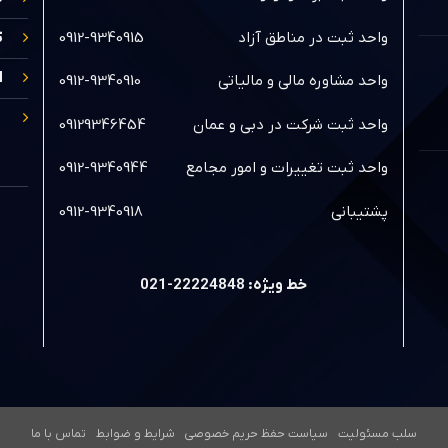
واحد ثبت در مناطق آزاد
0912-9340915
ث
ا
واحد مشاوره مالی و مالیاتی
0912-9340910
واحد ثبت شرکت در دبی و عمان
09129346454
واحد ثبت تغییرات و امور مجامع
0912-9340944
پشتیبانی
0912-9340918
خط ویژه: 22224848-021
سلب مسئولیت
سیاست حفظ حریم خصوصی
شرایط و ضوابط
تماس با ما