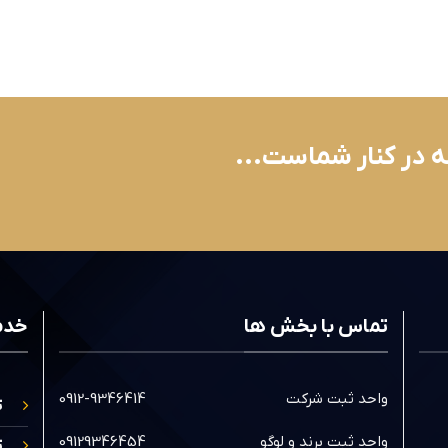
ه در کنار شماست...
تماس با بخش ها
خدم
واحد ثبت شرکت
0912-9346414
ث
واحد ثبت برند و لوگو
09129346454
ث