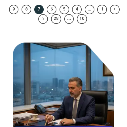
9
8
7
6
5
4
…
1
28
…
10