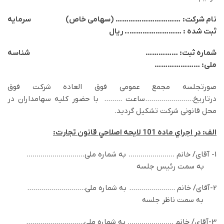
نام شرکت: ………………………… (سهامی خاص) سرمایه
ثبت شده : ……………………..
ريال
شماره ثبت: …………… شناسه
ملی: …………………
صورتجلسه مجمع عمومي فوق العاده شركت فوق
درتاريخ……………………ساعت ……… با حضور کليه سهامداران در
محل قانوني شركت تشكيل گرديد.
الف: در اجراي ماده 101 لايحه اصلاحي قانون تجارت:
1- آقاي/ خانم ………………….. به شماره ملي………………………..
به سمت رئیس جلسه
2-آقاي/ خانم ………………….. به شماره ملي………………………..
به سمت ناظر جلسه
3-آقاي/ خانم ………………….. به شماره ملي………………………..