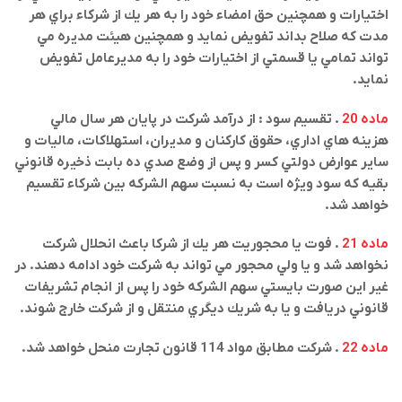
اختيارات و همچنين حق امضاء خود را به هر يك از شركاء براي هر
مدت كه صلاح بداند تفويض نمايد و همچنين هيئت مديره مي
تواند تمامي يا قسمتي از اختيارات خود را به مديرعامل تفويض
نمايد
.
ماده 20
. تقسيم سود : از درآمد شركت در پايان هر سال مالي
هزينه هاي اداري، حقوق كاركنان و مديران، استهلاكات، ماليات و
ساير عوارض دولتي كسر و پس از وضع صدي ده بابت ذخيره قانوني
بقيه كه سود ويژه است به نسبت سهم الشركه بين شركاء تقسيم
خواهد شد
.
ماده 21
. فوت يا محجوريت هر يك از شركا باعث انحلال شركت
نخواهد شد و يا ولي محجور مي تواند به شركت خود ادامه دهند. در
غير اين صورت بايستي سهم الشركه خود را پس از انجام تشريفات
قانوني دريافت و يا به شريك ديگري منتقل و از شركت خارج شوند
.
ماده 22
. شركت مطابق مواد 114 قانون تجارت منحل خواهد شد
.