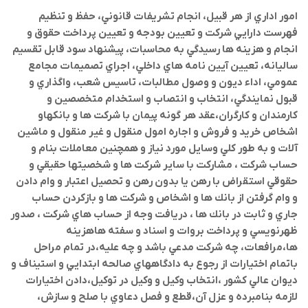
امور اداري از هر قبيل، انجام تشريفات قانوني، حفظ و تنظيم
فهرست دارايي شركت و تعيين بودجه و تعيين پرداخت حقوق و
انجام و هزينه ها رسيدگي به محاسبات، پيشنهاد سود قابل تقسيم
ساليانه، تعيين آيين نامه هاي داخلي، اجراي تصميمات مجامع
عمومي، اداء ديون و وصول مطالبات، تاسيس شعب، واگذاري و
قبول نمايندگي، انتخاب و انتصاب و استخدام متخصصين و
كارمندان و كارگران،عقد هر گونه پيمان با شركت ها و بانكهاو
اشخاص خريد و فروش و اجاره امول منقول و غير منقول و ماشين
آلات و به طور كلي وسايل مورد نياز و همچنين معاملات بنام و
حساب شركت ، مشاركت با ساير شركت ها و شخصيتها حقيقي و
حقوقي استقراض با رهن يا بدون رهن و تحصيل اعتبار و وام دادن
و وام گرفتن از بانك ها و اشخاص و شركت ها و بازكردن حساب
جاري و ثابت در بانك ها ، دريافت وجه از حساب هاي شركت ، صدور
ظهرنويسي و پرداخت بروات و اسناد و سفته هاهزينه
ها،مرافعات، چه شركت مدعي باشد و چه عليه،در تمام مراحل
باتمام اختيارات از رجوع به دادگاههاي صالحه ابتدايي و استيناف و
ديوان عالي كشور ،انتخاب وكيل و وكيل در توكيل،دادن اختيارات
لازمه بنامبرده و عزل آن،قطع و فصل دعاوي با صلح و سازش،