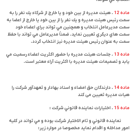
ماده 12
. هيئت مديره از بين خود و يا خارج از شركاء يك نفر را به
سمت رئيس هيئت مديره و يك نفر را از بین خود یا خارج از اعضا به
سمت مديرعامل انتخاب و همچنين مي تواند براي اعضاء خود
سمت هاي ديگري تعيين نمايد. ضمناً مديرعامل مي تواند با حفظ
سمت به عنوان رئيس هيئت مديره نيز انتخاب گردد
.
ماده 13
. جلسات هيئت مديره با حضور اكثريت اعضاء رسميت مي
يابد و تصميمات هيئت مديره با اكثريت آراء معتبر است
.
ماده 14
. دارندگان حق امضاء و اسناد بهادار و تعهدآور
شرکت را
هیات مدیره تعیین می کند
ماده 15
. اختيارات نماينده قانوني شركت
:
نماينده قانوني و تام الاختيار شركت بوده و مي تواند در كليه
امور مداخله و اقدام نمايد مخصوصا در موارد زير
: