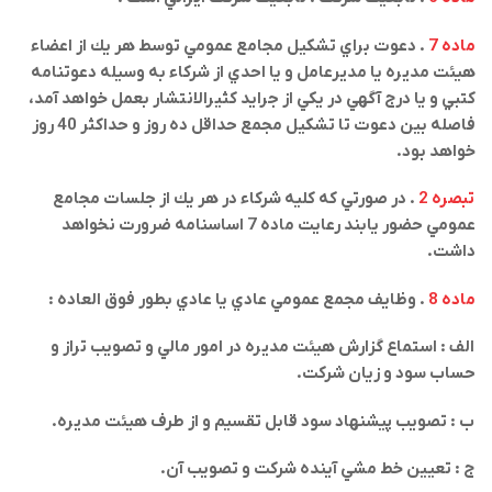
ماده 7
. دعوت براي تشكيل مجامع عمومي توسط هر يك از اعضاء
هيئت مديره يا مديرعامل و يا احدي از شركاء به وسيله دعوتنامه
كتبي و يا درج آگهي در يكي از جرايد كثيرالانتشار بعمل خواهد آمد،
فاصله بين دعوت تا تشكيل مجمع حداقل ده روز و حداكثر 40 روز
خواهد بود
.
تبصره 2
. در صورتي كه كليه شركاء در هر يك از جلسات مجامع
عمومي حضور يابند رعايت ماده 7 اساسنامه ضرورت نخواهد
داشت
.
ماده 8
. وظايف مجمع عمومي عادي يا عادي بطور فوق العاده
:
الف : استماع گزارش هيئت مديره در امور مالي و تصويب تراز و
حساب سود و زيان شركت
.
ب : تصويب پيشنهاد سود قابل تقسيم و از طرف هيئت مديره
.
ج : تعيين خط مشي آينده شركت و تصويب آن
.