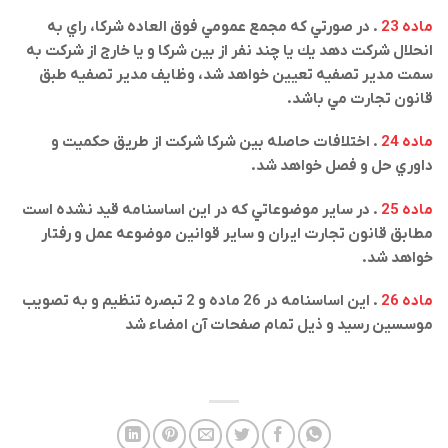
ماده 23
. در صورتي كه مجمع عمومي فوق العاده شركا، راي به
انحلال شركت دهد يك یا چند نفر از بين شركا و يا خارج از شركت به
سمت مدير تصفيه تعيين خواهد شد، وظايف مدير تصفيه طبق
قانون تجارت مي باشد
.
ماده 24
. اختلافات حاصله بين شركا شركت از طريق حكميت و
داوري حل و فصل خواهد شد
.
ماده 25
. در ساير موضوعاتي كه در اين اساسنامه قيد نشده است
مطابق قانون تجارت ايران و ساير قوانين موضوعه عمل و رفتار
خواهد شد
.
ماده 26
. اين اساسنامه در 26 ماده و 2 تبصره تنظيم و به تصويب
موسسين رسيد و ذيل تمام صفحات آن امضاء شد