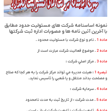
نمونه اساسنامه شرکت های مسئولیت حدود مطابق
با آخرین آئین نامه ها و مصوبات اداره ثبت شرکتها
ماده 1
. نام و نوع شركت با مسئوليت محدود
.
ماده 2
. موضوع فعاليت شركت عبارت است از
ماده 3
. مركز اصلي شركت :
تبصره 1
: هيئت مديره مي تواند مركز شركت را به هر كجا كه صلاح
و مصلحت بداند منتقل و يا شعبي را تأسيس نمايد
.
ماده 4
. سرمايه شركت
:
ماده 5
. مدت شركت : از تاريخ ثبت به مدت نامحدود
ماده 6
. تابعيت شركت : تابعيت شركت ايراني است
.