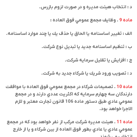
د : انتخاب هيئت مديره و در صورت لزوم بازرس
.
ماده 9
. وظايف مجمع عمومي فوق العاده
:
الف : تغيير اساسنامه يا الحاق يا حذف يك يا چند موارد اساسنامه
.
ب : تنظيم اساسنامه جديد يا تبديل نوع شركت
.
ج : افزايش يا تقليل سرمايه شركت
.
د : تصويب ورود شريك يا شركاء جديد به شركت
.
ماده 10
. تصميمات شركاء در مجمع عمومي فوق العاده با موافقت
دارندگان سه چهارم سرمايه كه اكثريت عددي دارند و در مجمع
عمومي عادي طبق دستور ماده 106 قانون تجارت معتبر و لازم
الاجرا خواهد بود
.
ماده 11
. هيئت مديره شركت مركب از نفر خواهد بود كه در مجمع
عمومي عادي يا عادي بطور فوق العاده از بين شركاء و يا از خارج
انتخاب مي شوند
.