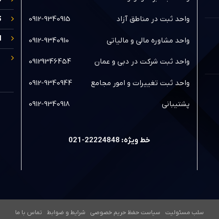
واحد ثبت در مناطق آزاد
0912-9340915
ث
ا
واحد مشاوره مالی و مالیاتی
0912-9340910
واحد ثبت شرکت در دبی و عمان
09129346454
واحد ثبت تغییرات و امور مجامع
0912-9340944
پشتیبانی
0912-9340918
خط ویژه: 22224848-021
سلب مسئولیت
سیاست حفظ حریم خصوصی
شرایط و ضوابط
تماس با ما