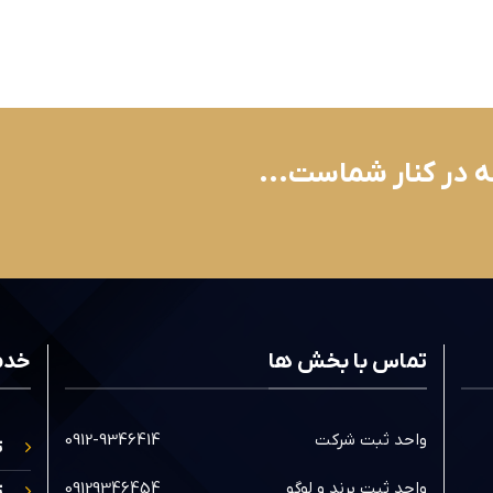
ه در کنار شماست...
تماس با بخش ها
خدم
واحد ثبت شرکت
0912-9346414
ث
واحد ثبت برند و لوگو
09129346454
ث