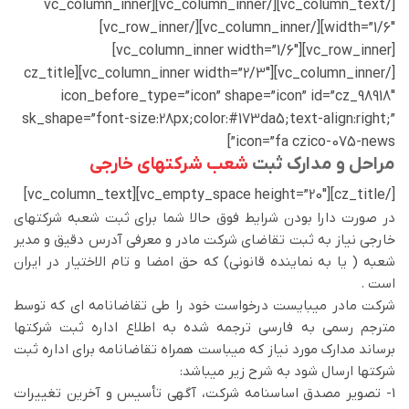
[/vc_column_text][/vc_column_inner][vc_column_inner
width=”1/6″][/vc_column_inner][/vc_row_inner]
[vc_row_inner][vc_column_inner width=”1/6″]
[/vc_column_inner][vc_column_inner width=”2/3″][cz_title
icon_before_type=”icon” shape=”icon” id=”cz_98918″
sk_shape=”font-size:28px;color:#173da5;text-align:right;”
icon=”fa czico-075-news”]
مراحل و مدارک ثبت
شعب شرکتهای خارجی
[/cz_title][vc_empty_space height=”20″][vc_column_text]
در صورت دارا بودن شرایط فوق حالا شما برای ثبت شعبه شرکتهای
خارجی نیاز به ثبت تقاضای شرکت مادر و معرفی آدرس دقیق و مدیر
شعبه ( یا به نماینده قانونی) که حق امضا و تام الاختیار در ایران
است .
شرکت مادر میبایست درخواست خود را طی تقاضانامه ای که توسط
مترجم رسمی به فارسی ترجمه شده به اطلاع اداره ثبت شرکتها
برساند مدارک مورد نیاز که میباست همراه تقاضانامه برای اداره ثبت
شرکتها ارسال شود به شرح زیر میباشد:
1- تصوير مصدق اساسنامه شركت، آگهي تأسيس و آخرين تغييرات