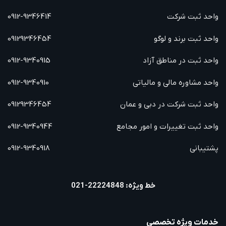
واحد ثبت شرکت
0912-9346414
واحد ثبت برند و لوگو
09129346454
واحد ثبت در مناطق آزاد
0912-9340915
واحد مشاوره مالی و مالیاتی
0912-9340910
واحد ثبت شرکت در دبی و عمان
09129346454
واحد ثبت تغییرات و امور مجامع
0912-9340944
پشتیبانی
0912-9340918
خط ویژه: 22224848-021
خدمات ویژه تخصصی