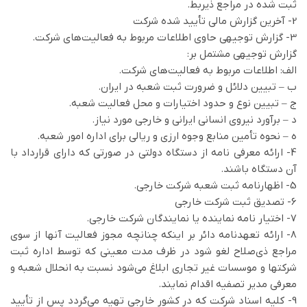
ثبت شده در مراجع ذيربط.
2- آخرين گزارش مالي تأييد شده شركت
3- گزارش توجيهي حاوي اطلاعات مربوط به فعاليت‌هاي شركت.
گزارش توجيهي مشتمل بر:
الف: اطلاعات مربوط به فعاليت‌هاي شركت.
ب – تبيين دلائل و ضرورت ثبت شعبه در ايران.
ج – تبيين نوع و حدود اختيارات و محل فعاليت شعبه.
د – برآورد نيروي انساني ايراني و خارجي مورد نياز.
ه – نحوه تأمين منابع وجوه ارزي و ريالي براي اداره امور شعبه.
4- ارائه معرفي نامه از دستگاه دولتي در صورتي كه داراي قرارداد با
آن دستگاه باشند.
5- اظهارنامه ثبت شعبه شركت خارجي.
6- تصديق ثبت شركت خارجي
7- اختيار نامه نماينده يا نمايندگان شركت خارجي.
8- ارائه تعهدنامه دائر بر اينكه چنانچه مجوز فعاليت آنها از سوي
مراجع ذي‌صلاح لغو شود در ظرف مدت معيني كه توسط اداره ثبت
شركتها و موسسات غیر تجاری ابلاغ مي‌شود نسبت به انحلال شعبه و
معرفي مدير تصفيه اقدام نمايند.
9- كليه اسناد شركت كه در كشور خارجي تهيه مي‌گردد پس از تأييد