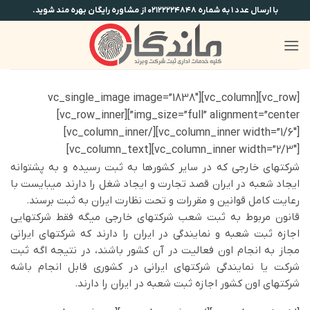
Ski
با ارسال عدد ۱ به شماره ۰۲۱۲۲۲۲۴۸۴۸ از مشاوره رایگان بهره مند شوید.
t
conten
[vc_row][vc_column][vc_single_image image=”1838″
img_size=”full” alignment=”center”][vc_row_inner]
[vc_column_inner width=”1/6″][/vc_column_inner]
[vc_column_inner width=”2/3″][vc_column_text]
شرکتهای خارجی که در سایر کشورها به ثبت رسیده و به پشتوانه
ایجاد شعبه در ایران قصد تجارت و ایجاد شغل را دارند میبایست با
رعایت کامل قوانین و مقررات و تحت نظارت ایران به ثبت برسند.
قانون مربوط به ثبت شعب شرکتهای خارجی میگه فقط شرکتهایی
اجازه ثبت شعبه و نمایندگی در ایران را دارند که شرکتهای ایرانی
مجاز به انجام اون فعالیت در آن کشور باشند، در نتیجه اگه ثبت
شرکت یا نمایندگی شرکتهای ایرانی در کشوری قابل انجام باشه
شرکتهای اون کشور اجازه ثبت شعبه در ایران را دارند.