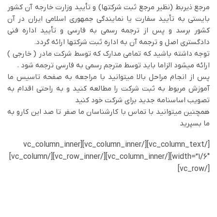
مرجع ذيربط (نظير مرجع ثبت شركتها) و تأييد وزارت خارجه آن كشور
بايستي به تأييد سفارت يا نمايندگي جمهوري اسلامي ايران در آن
كشور برسد و پس از ترجمه رسمي به فارسي و تأييد اداره فني
دادگستري اصل و ترجمه آن به اداره ثبت شركتها ارائه گردد.
توجه داشته باشید که تمامی مدارک که توسط شرکت مادر ( خارجی )
ارائه میشود الزاما باید توسط مترجم رسمی به فارسی ترجمه شود .
پس از انجام مراحل بالا میتوانید با مراجعه به صفحه تاسیس ما
آموزش مربوط به ثبت شرکت را مطالعه کنید و به راحتی اقدام به
تصویب اساسنامه جدید برای شرکت خود کنید
همچنین میتوانید با تماس با کارشناسان ما صفر تا صد این کارو به
ما بسپرید
[/vc_column_text][/vc_column_inner][vc_column_inner
width=”1/6″][/vc_column_inner][/vc_row_inner][/vc_column]
[/vc_row]