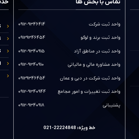
تماس با بخش ها
خدم
واحد ثبت شرکت
0912-9346414
ث
واحد ثبت برند و لوگو
09129346454
ث
واحد ثبت در مناطق آزاد
0912-9340915
ث
ا
واحد مشاوره مالی و مالیاتی
0912-9340910
واحد ثبت شرکت در دبی و عمان
09129346454
واحد ثبت تغییرات و امور مجامع
0912-9340944
پشتیبانی
0912-9340918
خط ویژه: 22224848-021