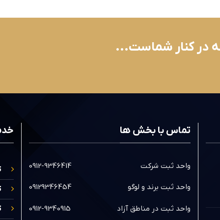
ه در کنار شماست...
تماس با بخش ها
خدم
واحد ثبت شرکت
0912-9346414
ث
واحد ثبت برند و لوگو
09129346454
ث
واحد ثبت در مناطق آزاد
0912-9340915
ث