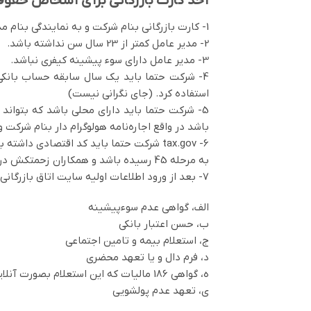
اخذ کارت بازرگانی برای اشخاص حقوقی
1- کارت بازرگانی بنام شرکت و به نمایندگی بنام مدیرعامل صادر خواهد شد.
2- مدیر عامل کمتر از 23 سال سن نداشته باشد.
3- مدیر عامل دارای سوء پیشینه کیفری نباشد.
4- شرکت حتما باید یک سال سابقه حساب بانکی
استفاده کرد. (جای نگرانی نیست)
5- شرکت حتما باید دارای محلی باشد که بتواند
باشد در واقع اجاره‌نامه هولوگرام دار بنام شرکت 
tax.gov -6 شرکت حتما باید کد اقتصادی داشته باشد در واقع کد اقتصادی فیزیکی کفایت نمی‌کند. از طریق سایت مالیات
به مرحله 45 رسیده باشد و همکاران زحمتکش در سازمان مالیات کشور باید اطلاعات شرکت مربوطه را تایید کرده باشند.
7- بعد از ورود اطلاعات اولیه سایت اتاق بازرگانی 5 استعلام از مدیر عامل و شرکت دریافت خواهد کرد که این استعلام‌ها شامل:
الف، گواهی عدم سوءپیشینه
ب، حسن اعتبار بانکی
ج، استعلام بیمه و تامین اجتماعی
د، فرم دال و یا تعهد محضری
ه، گواهی 186 مالیات که این استعلام بصورت آنلاین گرفته می‌شود و مربوط به مالیات محل است.
ی، تعهد عدم پولشویی