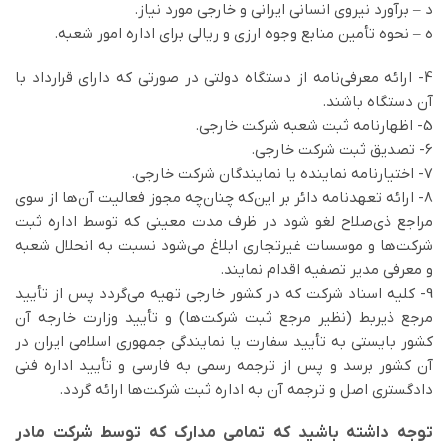
د – برآورد نيروی انسانی ايرانی و خارجی مورد نياز.
ه – نحوه تأمين منابع وجوه ارزی و ريالی برای اداره امور شعبه.
4- ارائه معرفی‌نامه از دستگاه دولتی در صورتی كه دارای قرارداد با
آن دستگاه باشند.
5- اظهارنامه ثبت شعبه شركت خارجی.
6- تصديق ثبت شركت خارجی.
7- اختيارنامه نماينده يا نمايندگان شركت خارجی.
8- ارائه تعهدنامه دائر بر اين‌كه چنان‌چه مجوز فعاليت آن‌ها از سوی
مراجع ذی‌صلاح لغو شود در ظرف مدت معينی كه توسط اداره ثبت
شركت‌ها و موسسات غیرتجاری ابلاغ می‌شود نسبت به انحلال شعبه
و معرفی مدير تصفيه اقدام نمايند.
9- كليه اسناد شركت كه در كشور خارجی تهيه می‌گردد پس از تأييد
مرجع ذيربط (نظير مرجع ثبت شركت‌ها) و تأييد وزارت خارجه آن
كشور بايستی به تأييد سفارت يا نمايندگی جمهوری اسلامی ايران در
آن كشور برسد و پس از ترجمه رسمي به فارسی و تأييد اداره فنی
دادگستری اصل و ترجمه آن به اداره ثبت شركت‌ها ارائه گردد.
توجه داشته باشید که تمامی مدارک که توسط شرکت مادر